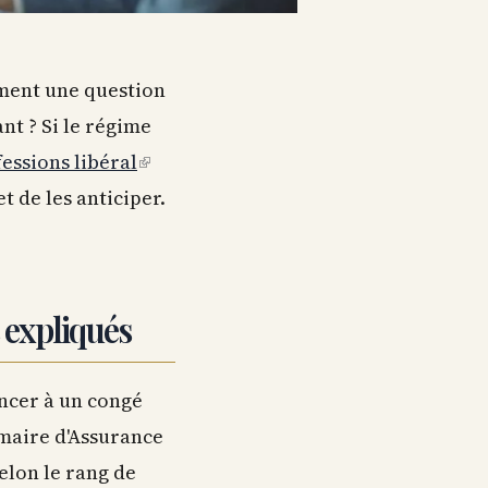
ement une question
nt ? Si le régime
essions libéral
(link
t de les anticiper.
is
external)
s expliqués
oncer à un congé
maire d'Assurance
elon le rang de