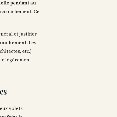
nelle pendant au
d'accouchement. Ce
néral et justifier
accouchement
. Les
hitectes, etc.)
onc légèrement
les
eux volets
ux fois
: la