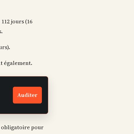
112 jours (16
s.
urs).
nt également.
Auditer
n obligatoire pour