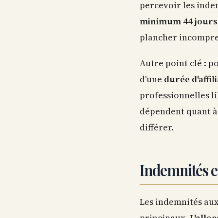
percevoir les inde
minimum 44 jours
plancher incompre
Autre point clé : p
d'une
durée d'affi
professionnelles li
dépendent quant à 
différer.
Indemnités et
Les indemnités au
principaux.
L'allo