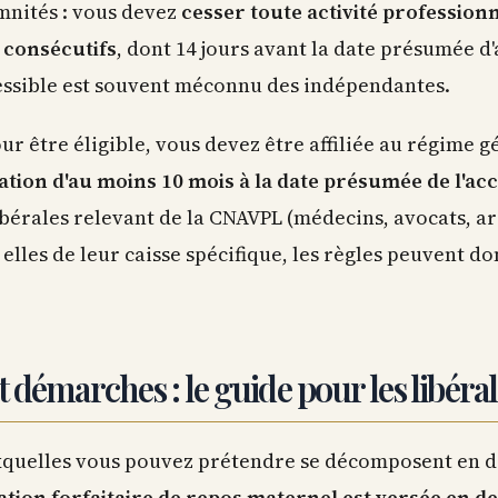
mnités : vous devez
cesser toute activité profession
 consécutifs
, dont 14 jours avant la date présumée 
ssible est souvent méconnu des indépendantes.
our être éligible, vous devez être affiliée au régime gé
liation d'au moins 10 mois à la date présumée de l'
bérales relevant de la CNAVPL (médecins, avocats, arc
elles de leur caisse spécifique, les règles peuvent d
 démarches : le guide pour les libéra
xquelles vous pouvez prétendre se décomposent en d
cation forfaitaire de repos maternel est versée en de