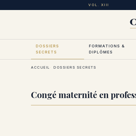
Aller
VOL. XIII
au
contenu
principal
DOSSIERS
FORMATIONS &
SECRETS
DIPLÔMES
ACCUEIL
DOSSIERS SECRETS
Congé maternité en profess