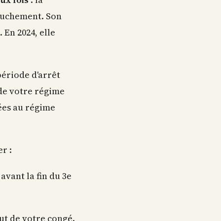
couchement. Son
 En 2024, elle
période d'arrêt
 de votre régime
iées au régime
r :
avant la fin du 3e
but de votre congé.