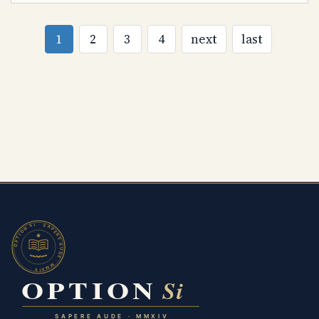
1
2
3
4
next
last