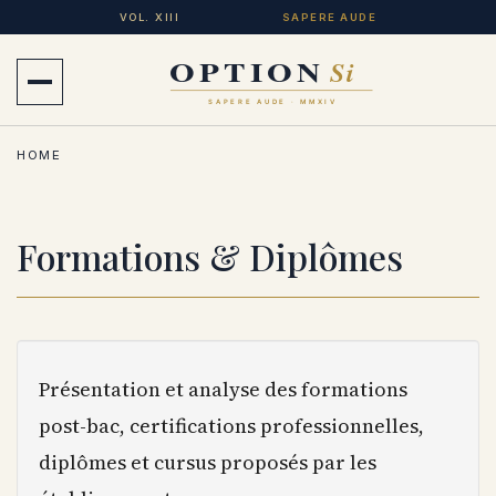
Aller
VOL. XIII
SAPERE AUDE
au
contenu
Ouvrir
principal
le
HOME
menu
Formations & Diplômes
Présentation et analyse des formations
post-bac, certifications professionnelles,
diplômes et cursus proposés par les