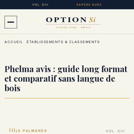
Aller
VOL. XIII
SAPERE AUDE
au
contenu
Ouvrir
principal
le
ACCUEIL
ÉTABLISSEMENTS & CLASSEMENTS
menu
Phelma avis : guide long format
et comparatif sans langue de
bois
III
LE PALMARÈS
VOL. XIII