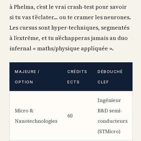
à Phelma, c’est le vrai crash-test pour savoir
si tu vas t’éclater… ou te cramer les neurones.
Les cursus sont hyper-techniques, segmentés
à l’extrême, et tu n’échapperas jamais au duo
infernal « maths/physique appliquée ».
MAJEURE /
CRÉDITS
DÉBOUCHÉ
OPTION
ECTS
CLEF
Ingénieur
Micro &
R&D semi-
60
Nanotechnologies
conducteurs
(STMicro)