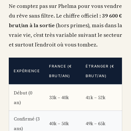
Ne comptez pas sur Phelma pour vous vendre
du rêve sans filtre. Le chiffre officiel :
39 600 €
brut/an à la sortie
(hors primes), mais dans la
vraie vie, c’est très variable suivant le secteur
et surtout l’endroit où vous tombez.
FRANCE (€
ÉTRANGER (€
EXPÉRIENCE
BRUT/AN)
BRUT/AN)
Début (0
33k – 40k
41k – 52k
an)
Confirmé (3
40k – 50k
49k – 65k
ans)