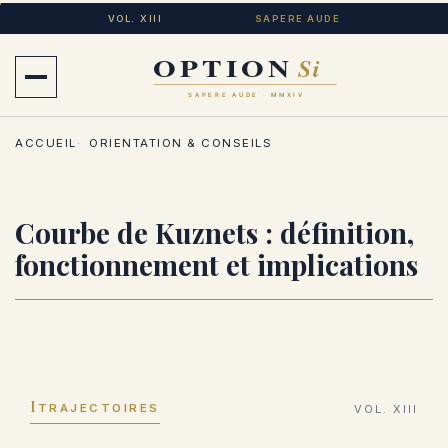
Aller
VOL. XIII
SAPERE AUDE
au
contenu
Ouvrir
principal
le
ACCUEIL
ORIENTATION & CONSEILS
menu
Courbe de Kuznets : définition,
fonctionnement et implications
I
TRAJECTOIRES
VOL. XIII