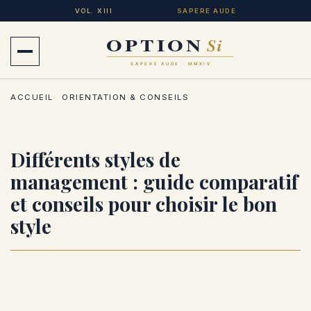
Aller
VOL. XIII
SAPERE AUDE
au
contenu
Ouvrir
principal
le
ACCUEIL
ORIENTATION & CONSEILS
menu
Différents styles de
management : guide comparatif
et conseils pour choisir le bon
style