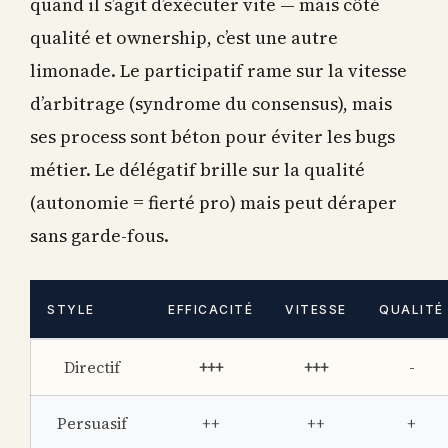
quand il s’agit d’exécuter vite — mais côté
qualité et ownership, c’est une autre
limonade. Le participatif rame sur la vitesse
d’arbitrage (syndrome du consensus), mais
ses process sont béton pour éviter les bugs
métier. Le délégatif brille sur la qualité
(autonomie = fierté pro) mais peut déraper
sans garde-fous.
STYLE
EFFICACITÉ
VITESSE
QUALITÉ
Directif
+++
+++
-
Persuasif
++
++
+