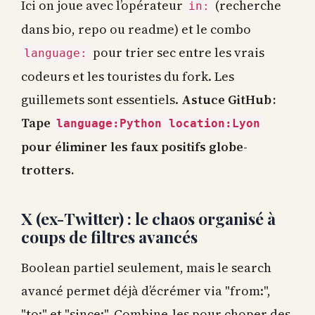
Ici on joue avec l’opérateur
(recherche
in:
dans bio, repo ou readme) et le combo
pour trier sec entre les vrais
language:
codeurs et les touristes du fork. Les
guillemets sont essentiels.
Astuce GitHub :
Tape
language:Python location:Lyon
pour éliminer les faux positifs globe-
trotters.
X (ex-Twitter) : le chaos organisé à
coups de filtres avancés
Boolean partiel seulement, mais le search
avancé permet déjà d’écrémer via "from:",
"to:" et "since:". Combine-les pour choper des