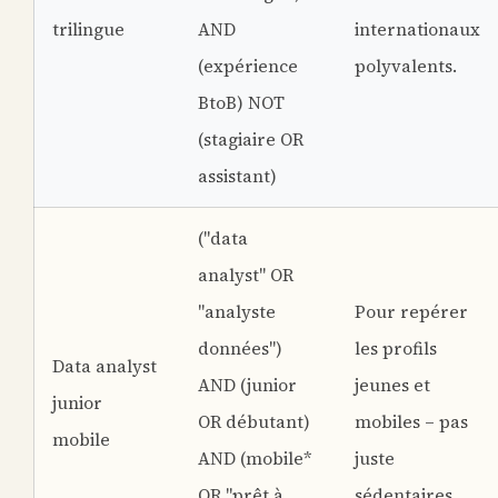
trilingue
AND
internationaux
(expérience
polyvalents.
BtoB) NOT
(stagiaire OR
assistant)
("data
analyst" OR
"analyste
Pour repérer
données")
les profils
Data analyst
AND (junior
jeunes et
junior
OR débutant)
mobiles – pas
mobile
AND (mobile*
juste
OR "prêt à
sédentaires.