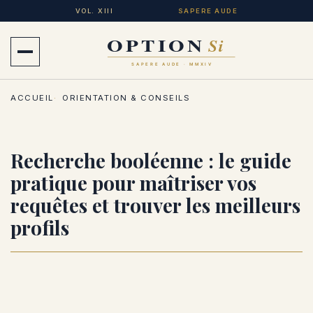
Aller
VOL. XIII
SAPERE AUDE
au
contenu
Ouvrir
principal
le
ACCUEIL
ORIENTATION & CONSEILS
menu
Recherche booléenne : le guide
pratique pour maîtriser vos
requêtes et trouver les meilleurs
profils