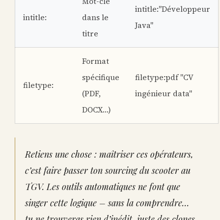
Mot-clé
intitle:"Développeur
intitle:
dans le
Java"
titre
Format
spécifique
filetype:pdf "CV
filetype:
(PDF,
ingénieur data"
DOCX…)
Retiens une chose : maîtriser ces opérateurs,
c’est faire passer ton sourcing du scooter au
TGV. Les outils automatiques ne font que
singer cette logique – sans la comprendre…
tu ne trouveras rien d’inédit, juste des clones