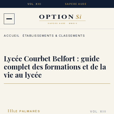
Aller
VOL. XIII
SAPERE AUDE
au
contenu
Ouvrir
principal
le
ACCUEIL
ÉTABLISSEMENTS & CLASSEMENTS
menu
Lycée Courbet Belfort : guide
complet des formations et de la
vie au lycée
III
LE PALMARÈS
VOL. XIII