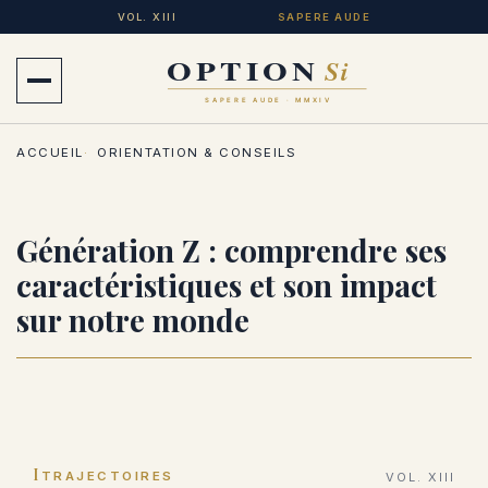
Aller
VOL. XIII
SAPERE AUDE
au
contenu
Ouvrir
principal
le
ACCUEIL
ORIENTATION & CONSEILS
menu
Génération Z : comprendre ses
caractéristiques et son impact
sur notre monde
I
TRAJECTOIRES
VOL. XIII