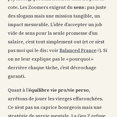
cote. Les Zoomers exigent du
sens
: pas juste
des slogans mais une mission tangible, un
impact mesurable. L’idée d’accepter un job
vide de sens pour la seule promesse d’un
salaire, c’est tout simplement out (et ce n’est
pas moi qui le dis : voir
Balanced France
(link
). Si
on ne leur explique pas le « pourquoi »
is
derrière chaque tâche, c’est décrochage
external)
garanti.
Quant à l’
équilibre vie pro/vie perso
,
arrêtons de jouer les vierges effarouchées.
Ce n’est pas un caprice bourgeois mais une
stratégie de survie mentale. La Gen Z refuse