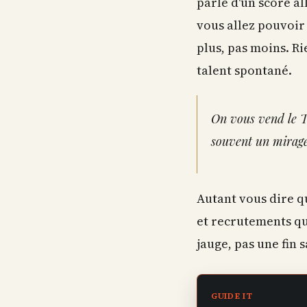
parle d'un score al
vous allez pouvoir
plus, pas moins. Ri
talent spontané.
On vous vend le T
souvent un mirage
Autant vous dire q
et recrutements qu'i
jauge, pas une fin 
GUIDE IT