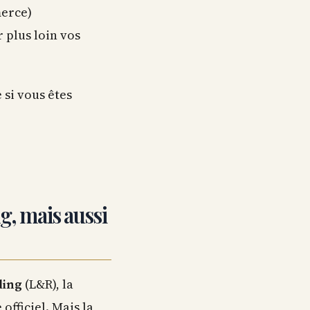
merce)
r plus loin vos
 si vous êtes
g, mais aussi
ding
(L&R), la
officiel. Mais la