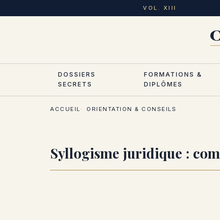
Aller
VOL. XIII
au
contenu
principal
DOSSIERS
FORMATIONS &
SECRETS
DIPLÔMES
ACCUEIL
ORIENTATION & CONSEILS
Syllogisme juridique : com