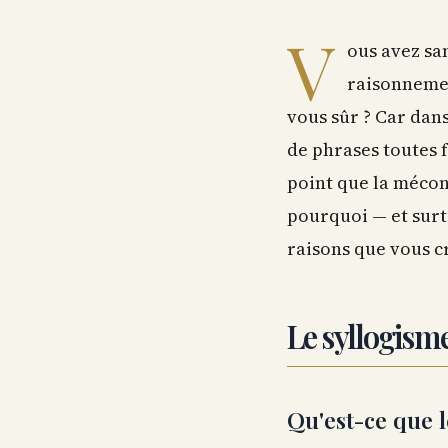
V
ous avez sa
raisonnemen
vous sûr ? Car dans
de phrases toutes f
point que la méconn
pourquoi — et surto
raisons que vous c
Le syllogism
Qu'est-ce que 