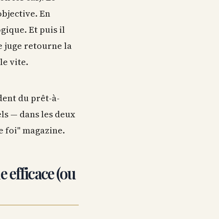
objective. En
gique. Et puis il
e juge retourne la
e vite.
dent du prêt-à-
ls — dans les deux
e foi" magazine.
 efficace (ou