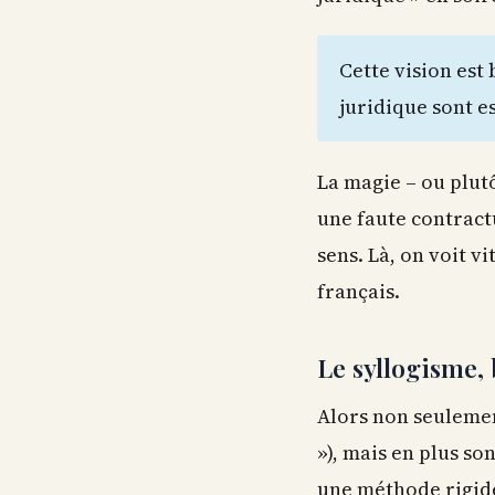
Cette vision est 
juridique sont es
La magie – ou plutô
une faute contractu
sens. Là, on voit v
français.
Le syllogisme, 
Alors non seulement
»), mais en plus so
une méthode rigide 