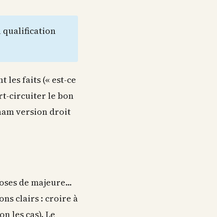
a qualification
 les faits (« est-ce
rt-circuiter le bon
kham version droit
 doses de majeure…
ns clairs : croire à
n les cas). Le