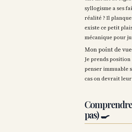
syllogisme a ses fa
réalité ? Il planqu
existe ce petit pla
mécanique pour just
Mon point de vue
Je prends position 
penser immuable so
cas on devrait leu
Comprendre l
pas) 🍳