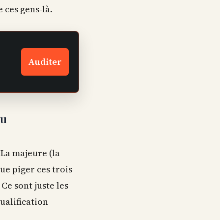
e ces gens-là.
Auditer
du
 La majeure (la
que piger ces trois
 Ce sont juste les
ualification