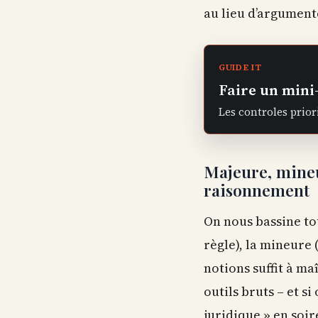
au lieu d’argumente
GUIDE IT
Faire un mini
Les controles prior
Majeure, mineu
raisonnement
On nous bassine to
règle), la mineure 
notions suffit à ma
outils bruts – et s
juridique » en soir